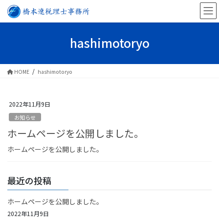
コ
ナ
ン
ビ
テ
ゲ
ン
ー
hashimotoryo
ツ
シ
に
ョ
移
ン
HOME
hashimotoryo
動
に
移
動
2022年11月9日
お知らせ
ホームページを公開しました。
ホームページを公開しました。
最近の投稿
ホームページを公開しました。
2022年11月9日